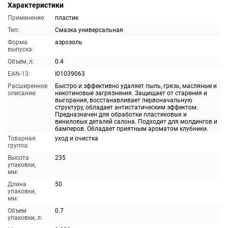
Характеристики
Применение:
пластик
Тип:
Смазка универсальная
Форма
аэрозоль
выпуска:
Объём, л:
0.4
EAN-13:
I01039063
Расширенное
Быстро и эффективно удаляет пыль, грязь, масляные и
описание:
никотиновые загрязнения. Защищает от старения и
выгорания, восстанавливает первоначальную
структуру, обладает антистатическим эффектом.
Предназначен для обработки пластиковых и
виниловых деталей салона. Подходит для молдингов и
бамперов. Обладает приятным ароматом клубники.
Товарная
уход и очистка
группа:
Высота
235
упаковки,
мм:
Длина
50
упаковки,
мм:
Объем
0.7
упаковки, л: