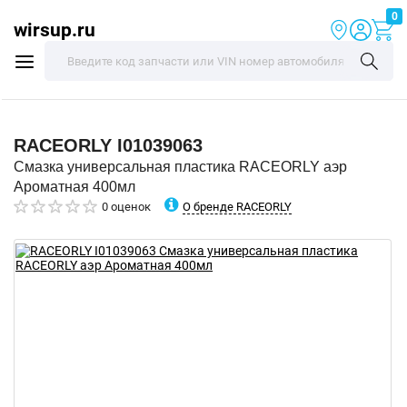
0
wirsup.ru
RACEORLY
I01039063
Смазка универсальная пластика RACEORLY аэр
Ароматная 400мл
О бренде RACEORLY
0 оценок