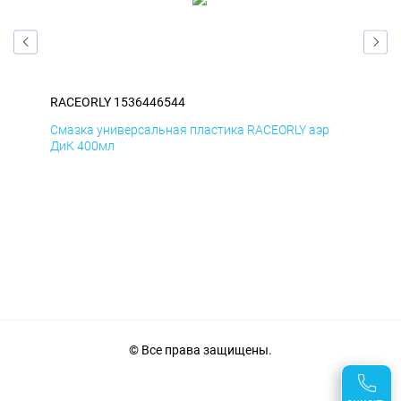
RACEORLY 1536446544
RAC
Смазка универсальная пластика RACEORLY аэр
Сма
ДиК 400мл
ПхВ
© Все права защищены.